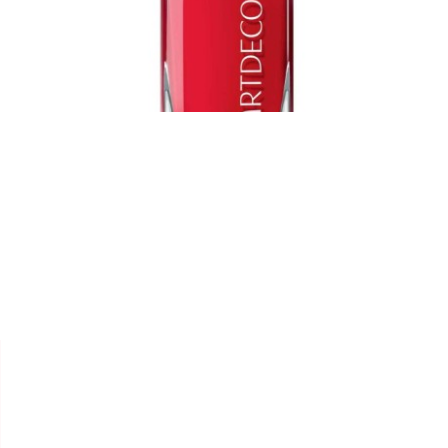


ARTDECO
VERNIS "ART COUTURE"