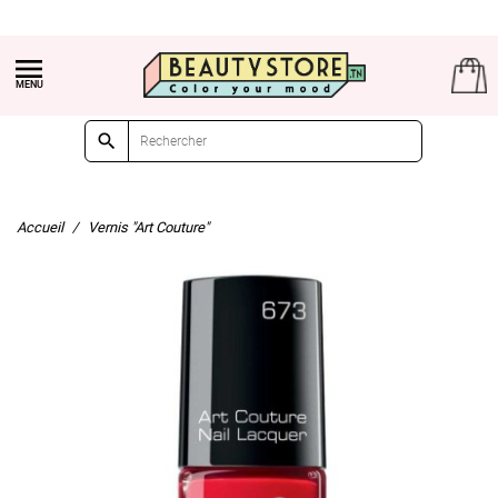
(+216) 21 161 000

Livraison gratuite à partir de 99dt d'achat

Accueil
Vernis "Art Couture"