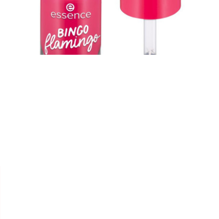


ESSENCE
VERNIS À ONGLES " GEL NAIL
COLOUR "