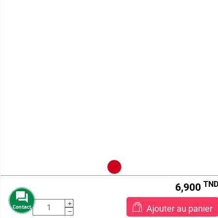
HORAIRE D'ÉTÉ
Lundi - Vendredi : 8h -12h et 12h30 à 15h
Samedi : 8h - 12h

BEAUTY STORE

TERMES ET CONDITIONS
VOTRE COMPTE

INFORMATIONS
aaa
Beautystore.tn
STE KOS DISTRIBUTION , MF:1431032/N/M/A/000
Centre Le Millénium, Route de la Marsa , Bureau B-7,
1e Étage ,
2046 Sidi Daoud , Sidi Daoud ,
Tunisie
EO934884.13
Call us:
21 161 000
Email us:
info@beautystore.tn
TN
6,900
Ajouter au panier
Contact
2026 © beautystore.tn