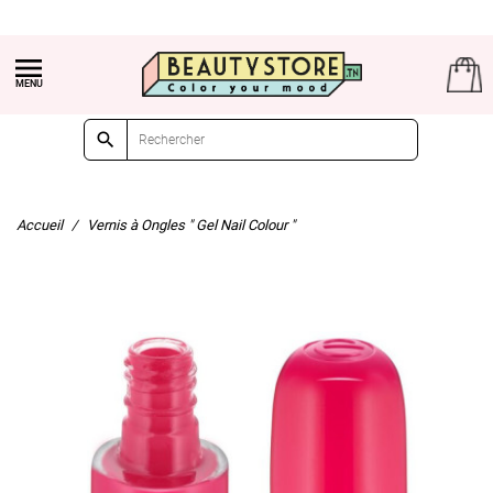
(+216) 21 161 000

Livraison gratuite à partir de 99dt d'achat

Accueil
Vernis à Ongles " Gel Nail Colour "