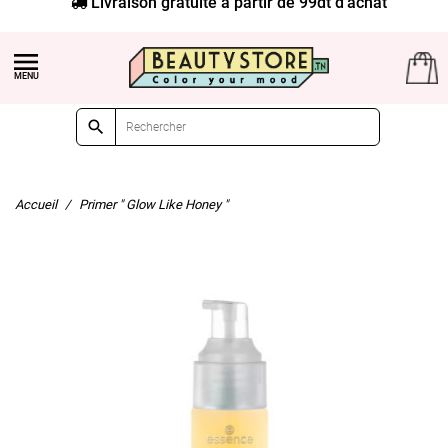
Livraison gratuite à partir de 99dt d'achat


Accueil
Primer " Glow Like Honey "