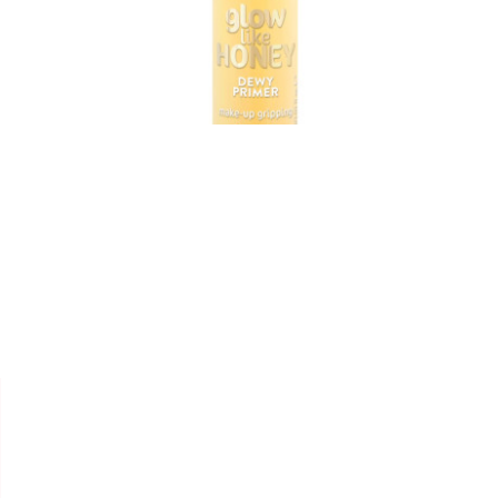


ESSENCE
PRIMER " GLOW LIKE HONEY
"