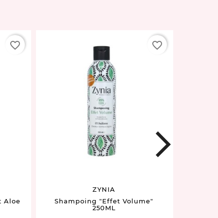
favorite_border
favorite_border
next
ZYNIA
t Aloe
Shampoing "Effet Volume"
Lot
250ML
Absorba