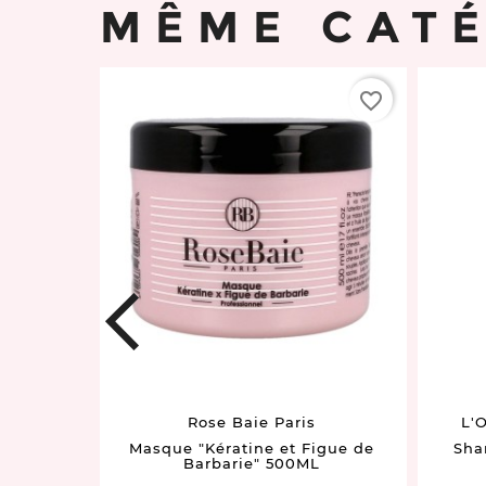
MÊME CAT
favorite_border
favorite_border
prev
Rose Baie Paris
L'
lume"
Masque "Kératine et Figue de
Sha
Barbarie" 500ML