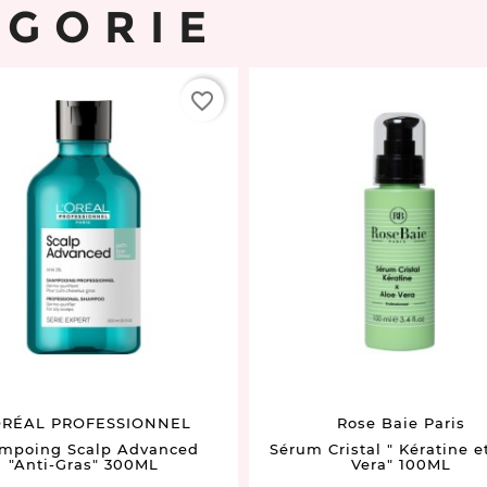
ÉGORIE
favorite_border
ORÉAL PROFESSIONNEL
Rose Baie Paris
mpoing Scalp Advanced
Sérum Cristal " Kératine e
"Anti-Gras" 300ML
Vera" 100ML