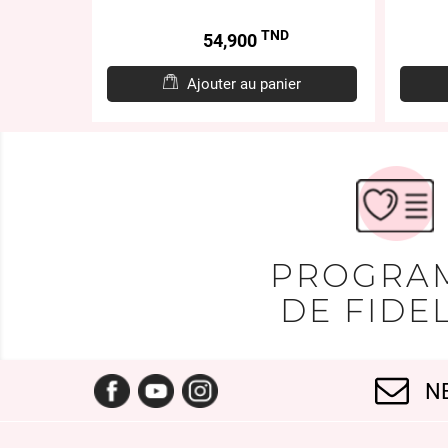
TND
Prix
54,900
er
Ajouter au panier
PROGRA
DE FIDEL
Facebook
YouTube
Instagram
N