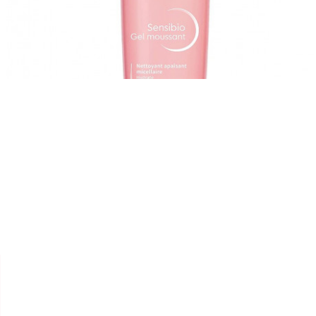


BIODERMA
GEL MOUSSANT "SENSIBIO"