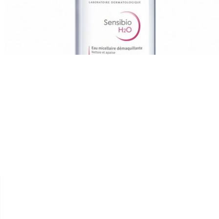


BIODERMA
EAU MICELLAIRE "SENSIBIO