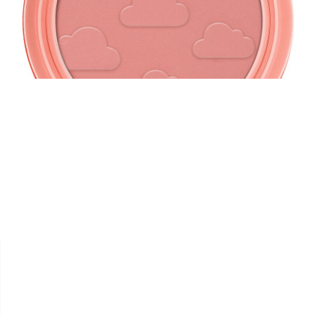


ESSENCE
FARD À JOUE " BLUSH CRUSH
"