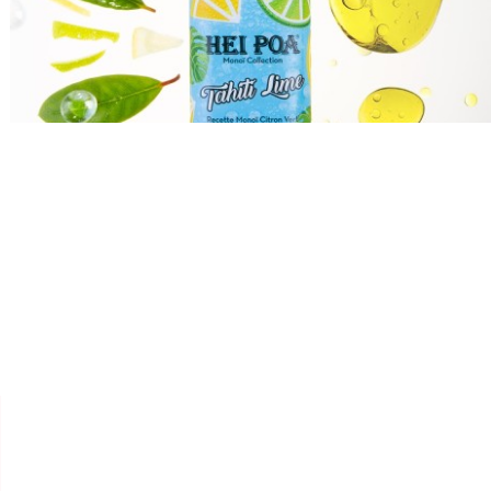


HEI POA
PUR MONOÏ DE TAHITI