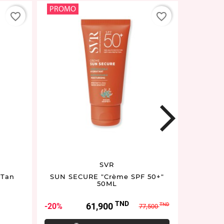
PROMO
favorite_border
favorite_border
next
SVR
 Tan
SUN SECURE "Crème SPF 50+"
Spray S
50ML
TND
Prix
Prix
61,900
20%
TND
77,500
de