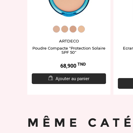
ART4313.20
ART4313.90
ART4313.50
ART4313.95
ARTDECO
Poudre Compacte "Protection Solaire
Ecra
SPF 50"
TND
Prix
68,900
Ajouter au panier
MÊME CAT