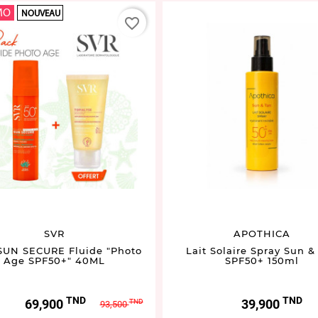
MO
NOUVEAU
favorite_border
SVR
APOTHICA
SUN SECURE Fluide "Photo
Lait Solaire Spray Sun &
Age SPF50+" 40ML
SPF50+ 150ml
TND
TND
Prix
Prix
Prix
69,900
39,900
TND
93,500
de