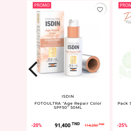
PROMO
PRO
favorite_border
favorite_border
prev
ISDIN
isible
FOTOULTRA "Age Repair Color
Pack 
g
SPF50" 50ML
TND
Prix
Prix
91,400
20%
25%
TND
114,250
de