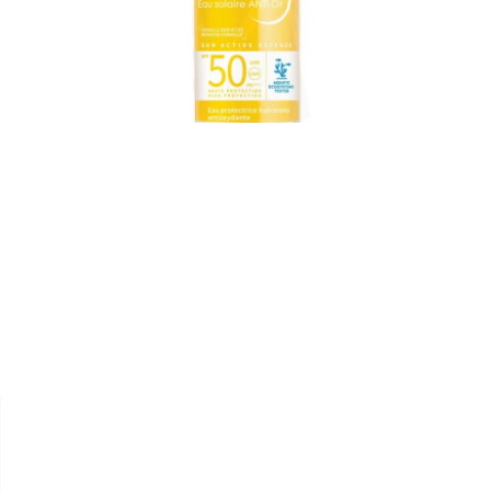


BIODERMA
PHOTODERM "EAU SOLAIRE