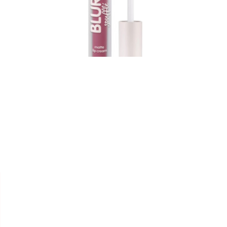


ESSENCE
LIP CREAM MATTE " BLUR
SOUFFLÉ "