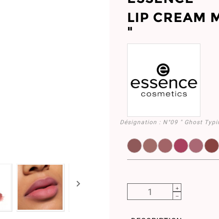
LIP CREAM 
"
Désignation :
N°09 " Ghost Typi
EL958484.01
EL958486.02
EL958488.03
EL958492
EL95
