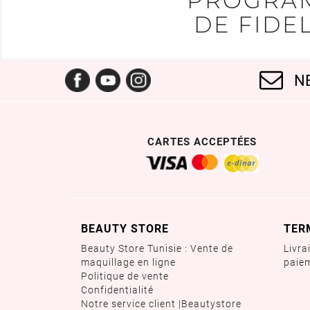
PROGRA
DE FIDEL
Facebook
YouTube
Instagram
N
CARTES ACCEPTÉES
BEAUTY STORE
TER
Beauty Store Tunisie : Vente de
Livra
maquillage en ligne
paie
Politique de vente
Confidentialité
Notre service client |Beautystore