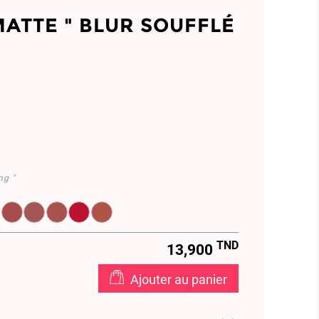
MATTE " BLUR SOUFFLÉ
ng "
.05
8494.06
EL959369.07
EL958472.08
EL959305.09
EL959304.10
EL961444.11
EL961448.12
TND
13,900
Ajouter au panier