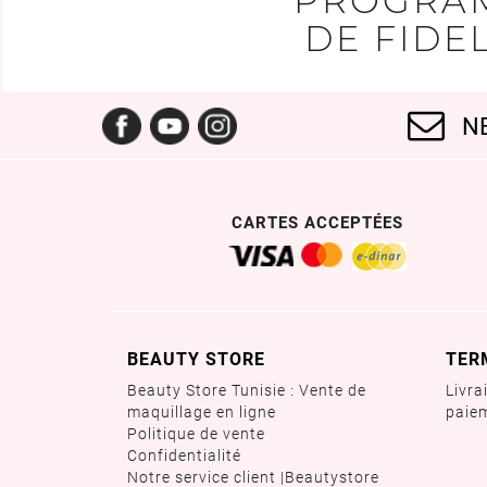
PROGRA
DE FIDEL
Facebook
YouTube
Instagram
N
CARTES ACCEPTÉES
BEAUTY STORE
TER
Beauty Store Tunisie : Vente de
Livra
maquillage en ligne
paie
Politique de vente
Confidentialité
Notre service client |Beautystore