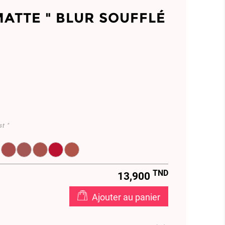
MATTE " BLUR SOUFFLÉ
t "
.05
8494.06
EL959369.07
EL958472.08
EL959305.09
EL959304.10
EL961444.11
EL961448.12
TND
13,900
Ajouter au panier