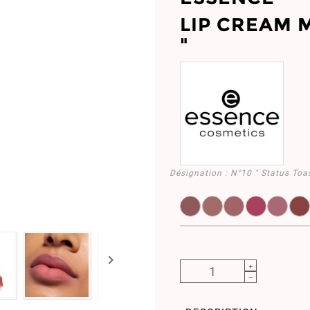
LIP CREAM 
"
Désignation :
N°10 " Status Toas
EL958484.01
EL958486.02
EL958488.03
EL958492
EL95
