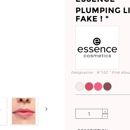
PLUMPING LI
FAKE ! "
Désignation :
N°102 " Pink About
EL958512.100
EL958513.101
EL958514.102
EL958515
