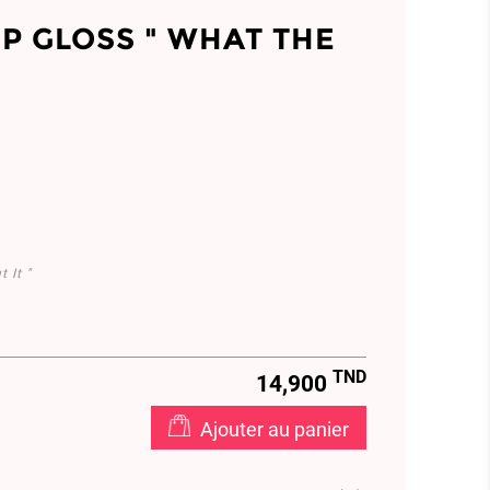
P GLOSS " WHAT THE
 It "
.103
TND
14,900
Ajouter au panier