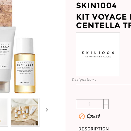
SKIN1004
KIT VOYAG
CENTELLA T
Désignation :


Épuisé
DESCRIPTION