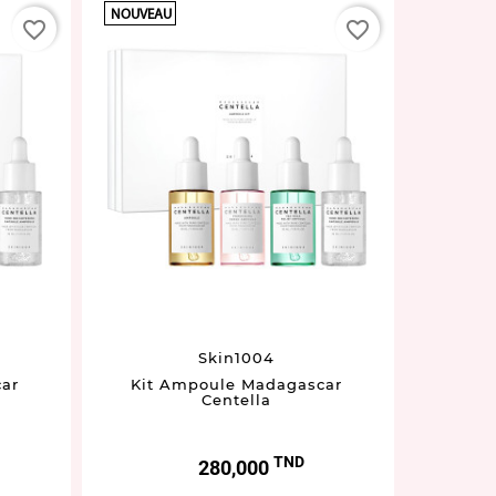
NOUVEAU
NOUVEAU
favorite_border
favorite_border
Skin1004
ar
Kit Ampoule Madagascar
Kit 
Centella
TND
Prix
280,000