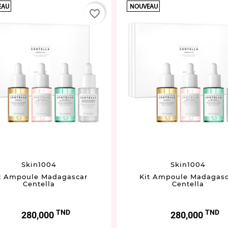
EAU
NOUVEAU
favorite_border
Skin1004
Skin1004
t Ampoule Madagascar
Kit Ampoule Madagasc
Centella
Centella
TND
TND
Prix
Prix
280,000
280,000