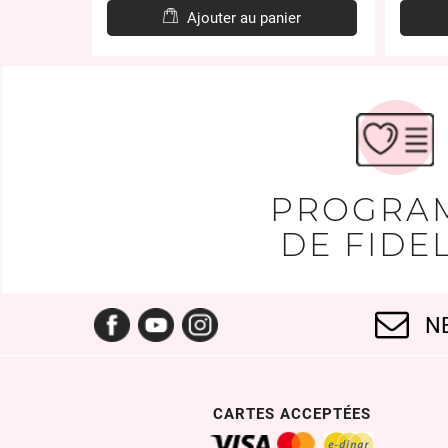
er
Ajouter au panier
PROGRA
DE FIDEL
Facebook
YouTube
Instagram
N
CARTES ACCEPTÉES