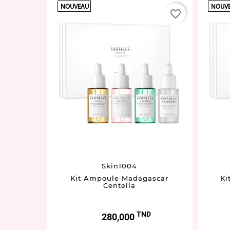
NOUVEAU
NOUV
favorite_border
favorite_border
Skin1004
ascar
Kit Ampoule Madagascar
Ki
Centella
D
TND
Prix
280,000