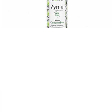


ZYNIA
SERUM "CONCOMBRE"