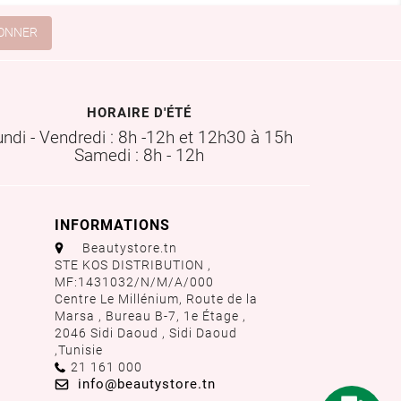
HORAIRE D'ÉTÉ
undi - Vendredi : 8h -12h et 12h30 à 15h
Samedi : 8h - 12h
INFORMATIONS
aaa
Beautystore.tn
STE KOS DISTRIBUTION ,
MF:1431032/N/M/A/000
Centre Le Millénium, Route de la
Marsa , Bureau B-7, 1e Étage ,
2046 Sidi Daoud , Sidi Daoud
,
Tunisie
Call us:
21 161 000
Email us:
info@beautystore.tn