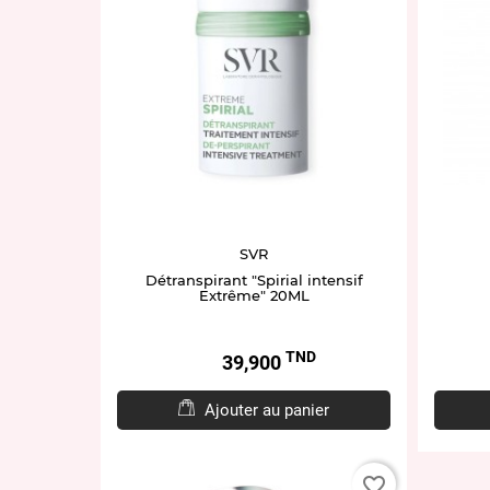
SVR
Détranspirant "Spirial intensif
Extrême" 20ML
TND
Prix
39,900
Ajouter au panier
favorite_border