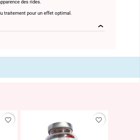
apparence des rides.
u traitement pour un effet optimal.
favorite_border
favorite_border