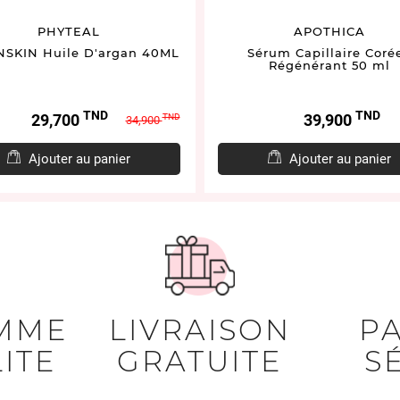
PHYTEAL
APOTHICA
SKIN Huile D'argan 40ML
Sérum Capillaire Coré
Régénérant 50 ml
TND
TND
Prix
Prix
Prix
29,700
39,900
TND
34,900
de
base
Ajouter au panier
Ajouter au panier
MME
LIVRAISON
P
ITE
GRATUITE
S