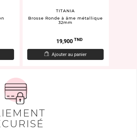
TITANIA
L'OR
en
Brosse Ronde à âme métallique
Shamp
32mm
Lissag
TND
Prix
19,900
Ajouter au panier
AIEMENT
ÉCURISÉ