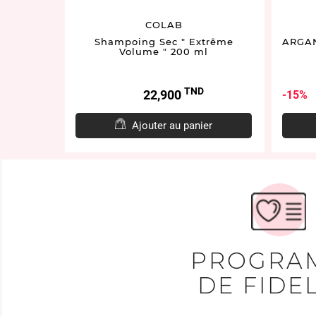
COLAB
te "Bain
Shampoing Sec " Extrême
ARGAN
ML
Volume " 200 ml
D
TND
Prix
22,900
15%
er
Ajouter au panier
PROGRA
DE FIDEL