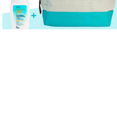


SENSILIS SKIN LAB
PACK SOLAIRE WATER FLUID
COLOR SENSILIS