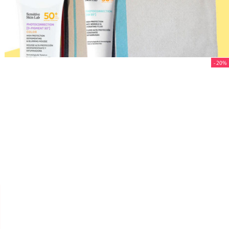
- 20%


SENSILIS SKIN LAB
PACK SOLAIRE SENSILIS