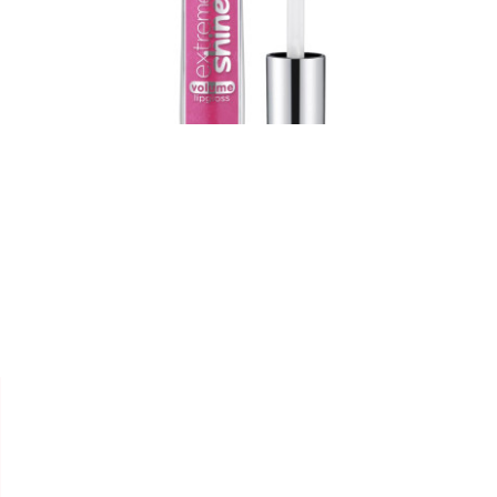


ESSENCE
LIP GLOSS "EXTRÊME SHINE"